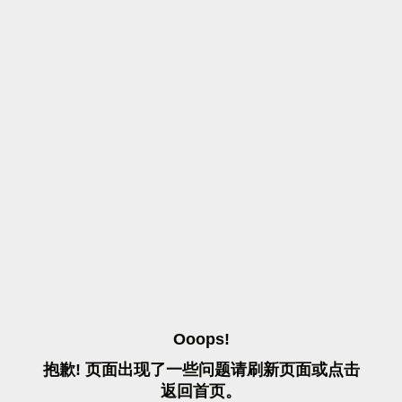
O
O
O
P
S
!
抱
歉
!
页
面
出
现
了
一
些
问
题
请
刷
新
页
面
或
点
击
返
回
首
页
。