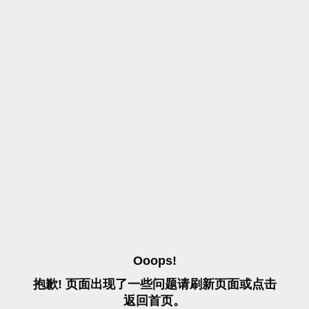
O
O
O
P
S
!
抱
歉
!
页
面
出
现
了
一
些
问
题
请
刷
新
页
面
或
点
击
返
回
首
页
。