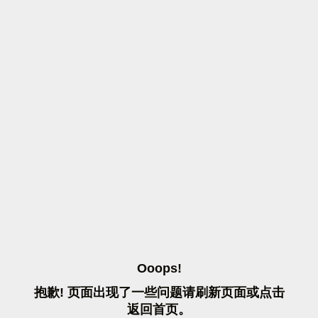
O
O
O
P
S
!
抱
歉
!
页
面
出
现
了
一
些
问
题
请
刷
新
页
面
或
点
击
返
回
首
页
。