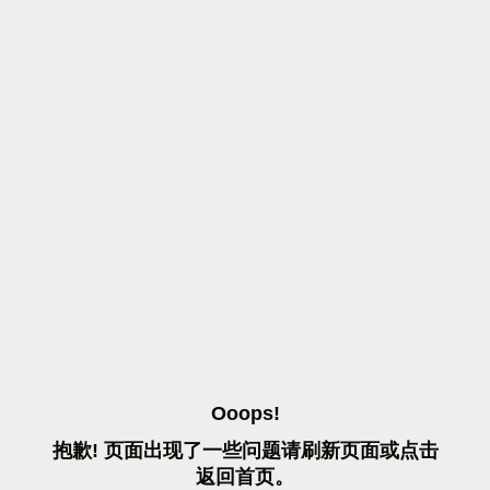
O
O
O
P
S
!
抱
歉
!
页
面
出
现
了
一
些
问
题
请
刷
新
页
面
或
点
击
返
回
首
页
。