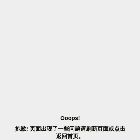
O
O
O
P
S
!
抱
歉
!
页
面
出
现
了
一
些
问
题
请
刷
新
页
面
或
点
击
返
回
首
页
。