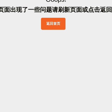
页
面
出
现
了
一
些
问
题
请
刷
新
页
面
或
点
击
返
回
返
回
首
页