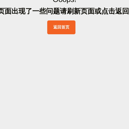
页
面
出
现
了
一
些
问
题
请
刷
新
页
面
或
点
击
返
回
返
回
首
页