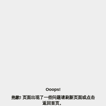
O
O
O
P
S
!
抱
歉
!
页
面
出
现
了
一
些
问
题
请
刷
新
页
面
或
点
击
返
回
首
页
。