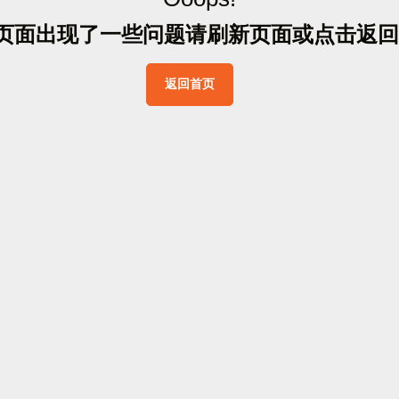
页
面
出
现
了
一
些
问
题
请
刷
新
页
面
或
点
击
返
回
返
回
首
页