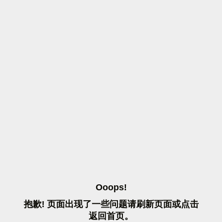
O
O
O
P
S
!
抱
歉
!
页
面
出
现
了
一
些
问
题
请
刷
新
页
面
或
点
击
返
回
首
页
。