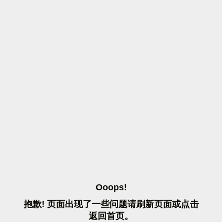
O
O
O
P
S
!
抱
歉
!
页
面
出
现
了
一
些
问
题
请
刷
新
页
面
或
点
击
返
回
首
页
。