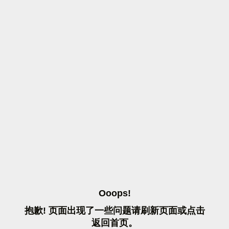
O
O
O
P
S
!
抱
歉
!
页
面
出
现
了
一
些
问
题
请
刷
新
页
面
或
点
击
返
回
首
页
。