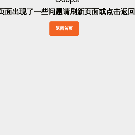
页
面
出
现
了
一
些
问
题
请
刷
新
页
面
或
点
击
返
回
返
回
首
页