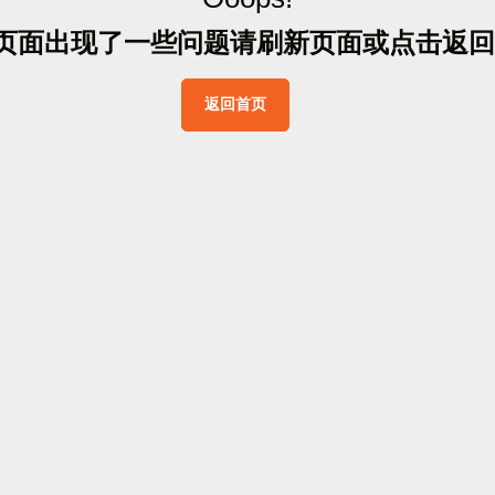
页
面
出
现
了
一
些
问
题
请
刷
新
页
面
或
点
击
返
回
返
回
首
页