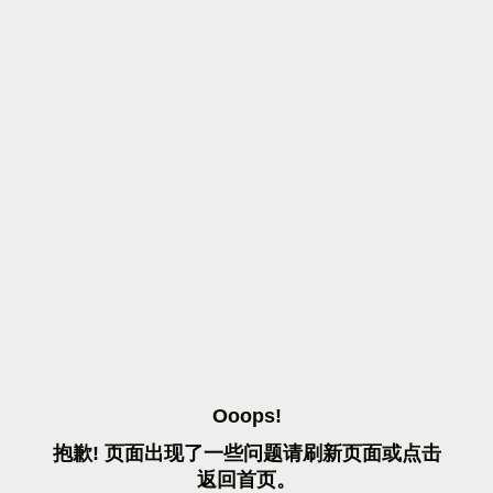
O
O
O
P
S
!
抱
歉
!
页
面
出
现
了
一
些
问
题
请
刷
新
页
面
或
点
击
返
回
首
页
。