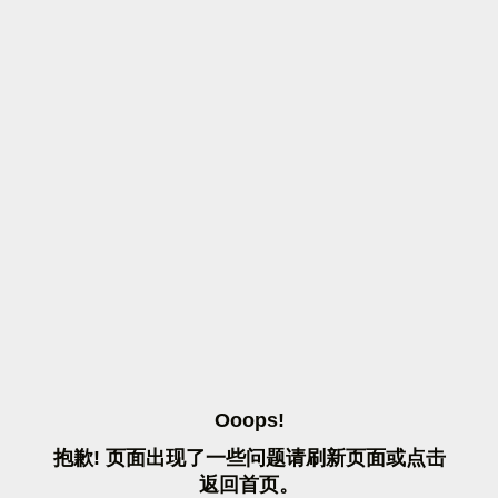
O
O
O
P
S
!
抱
歉
!
页
面
出
现
了
一
些
问
题
请
刷
新
页
面
或
点
击
返
回
首
页
。