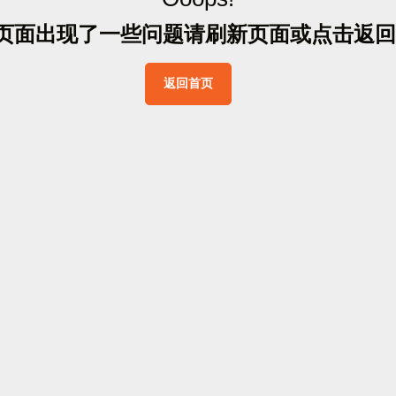
页
面
出
现
了
一
些
问
题
请
刷
新
页
面
或
点
击
返
回
返
回
首
页