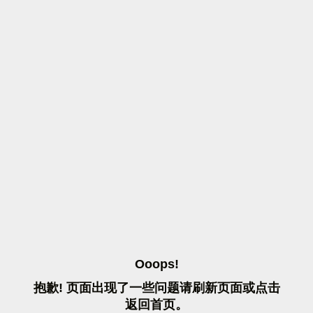
O
O
O
P
S
!
抱
歉
!
页
面
出
现
了
一
些
问
题
请
刷
新
页
面
或
点
击
返
回
首
页
。