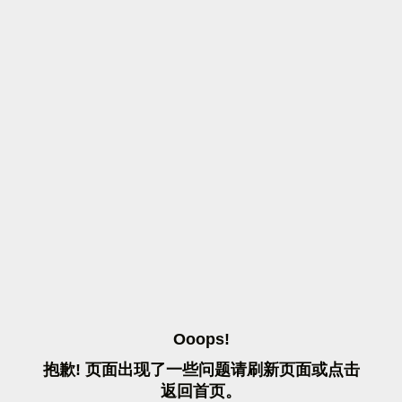
O
O
O
P
S
!
抱
歉
!
页
面
出
现
了
一
些
问
题
请
刷
新
页
面
或
点
击
返
回
首
页
。