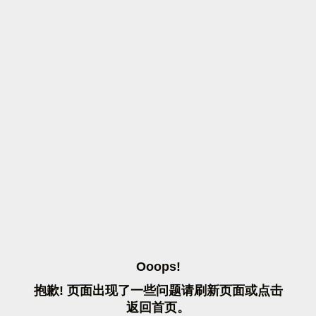
O
O
O
P
S
!
抱
歉
!
页
面
出
现
了
一
些
问
题
请
刷
新
页
面
或
点
击
返
回
首
页
。