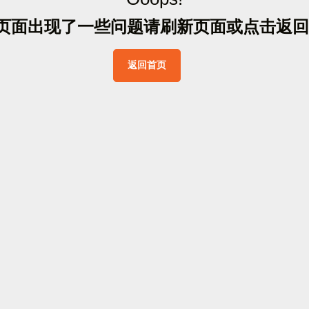
页
面
出
现
了
一
些
问
题
请
刷
新
页
面
或
点
击
返
回
返
回
首
页