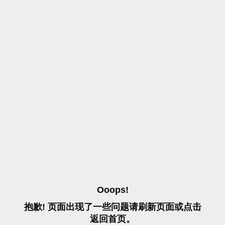
O
O
O
P
S
!
抱
歉
!
页
面
出
现
了
一
些
问
题
请
刷
新
页
面
或
点
击
返
回
首
页
。