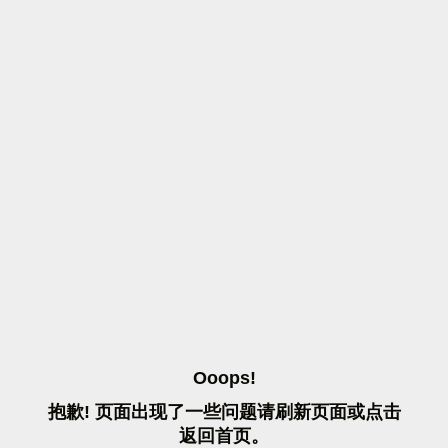
O
O
O
P
S
!
抱
歉
!
页
面
出
现
了
一
些
问
题
请
刷
新
页
面
或
点
击
返
回
首
页
。