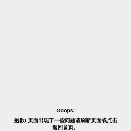
O
O
O
P
S
!
抱
歉
!
页
面
出
现
了
一
些
问
题
请
刷
新
页
面
或
点
击
返
回
首
页
。