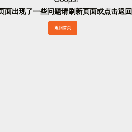
页
面
出
现
了
一
些
问
题
请
刷
新
页
面
或
点
击
返
回
返
回
首
页