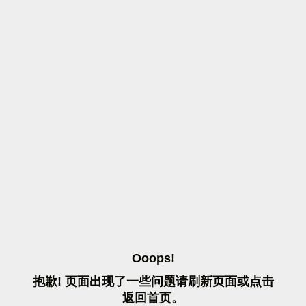
O
O
O
P
S
!
抱
歉
!
页
面
出
现
了
一
些
问
题
请
刷
新
页
面
或
点
击
返
回
首
页
。