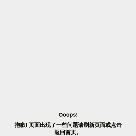
O
O
O
P
S
!
抱
歉
!
页
面
出
现
了
一
些
问
题
请
刷
新
页
面
或
点
击
返
回
首
页
。