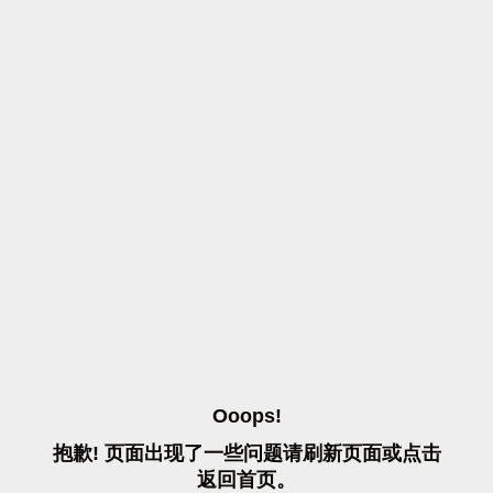
O
O
O
P
S
!
抱
歉
!
页
面
出
现
了
一
些
问
题
请
刷
新
页
面
或
点
击
返
回
首
页
。