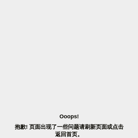
O
O
O
P
S
!
抱
歉
!
页
面
出
现
了
一
些
问
题
请
刷
新
页
面
或
点
击
返
回
首
页
。