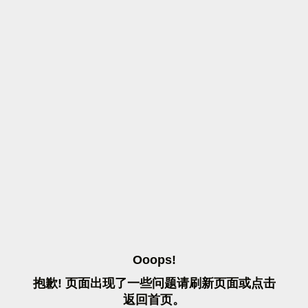
O
O
O
P
S
!
抱
歉
!
页
面
出
现
了
一
些
问
题
请
刷
新
页
面
或
点
击
返
回
首
页
。