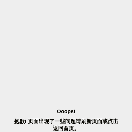
O
O
O
P
S
!
抱
歉
!
页
面
出
现
了
一
些
问
题
请
刷
新
页
面
或
点
击
返
回
首
页
。