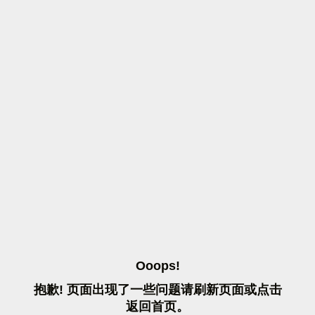
O
O
O
P
S
!
抱
歉
!
页
面
出
现
了
一
些
问
题
请
刷
新
页
面
或
点
击
返
回
首
页
。