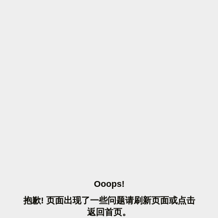
O
O
O
P
S
!
抱
歉
!
页
面
出
现
了
一
些
问
题
请
刷
新
页
面
或
点
击
返
回
首
页
。