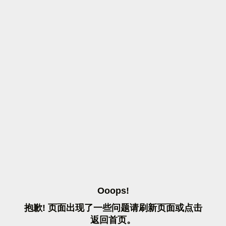
O
O
O
P
S
!
抱
歉
!
页
面
出
现
了
一
些
问
题
请
刷
新
页
面
或
点
击
返
回
首
页
。