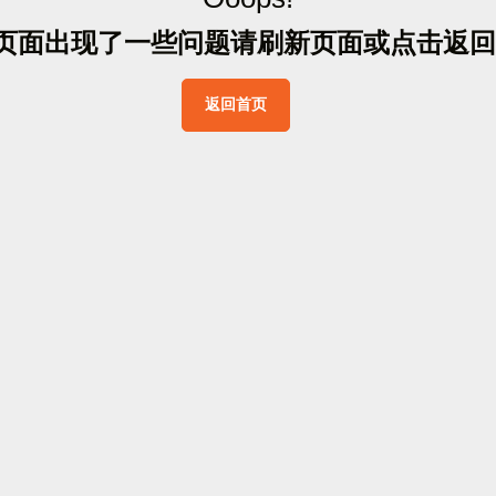
页
面
出
现
了
一
些
问
题
请
刷
新
页
面
或
点
击
返
回
返
回
首
页