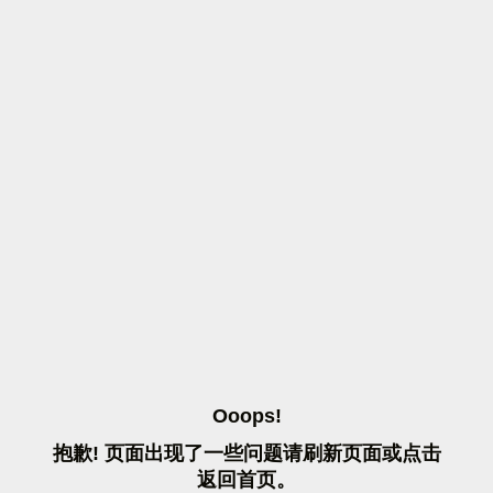
O
O
O
P
S
!
抱
歉
!
页
面
出
现
了
一
些
问
题
请
刷
新
页
面
或
点
击
返
回
首
页
。