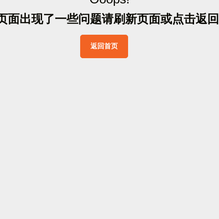
页
面
出
现
了
一
些
问
题
请
刷
新
页
面
或
点
击
返
回
返
回
首
页