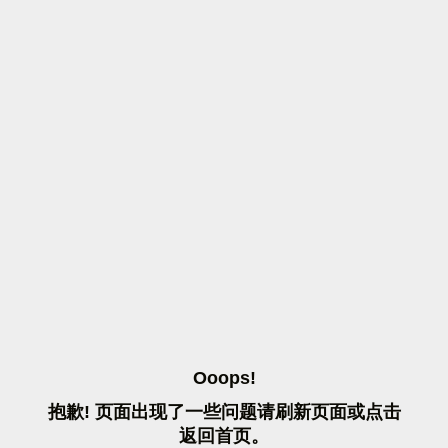
O
O
O
P
S
!
抱
歉
!
页
面
出
现
了
一
些
问
题
请
刷
新
页
面
或
点
击
返
回
首
页
。