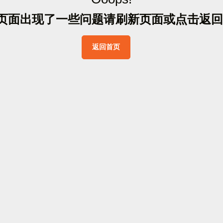
页
面
出
现
了
一
些
问
题
请
刷
新
页
面
或
点
击
返
回
返
回
首
页