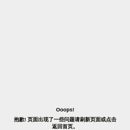
O
O
O
P
S
!
抱
歉
!
页
面
出
现
了
一
些
问
题
请
刷
新
页
面
或
点
击
返
回
首
页
。