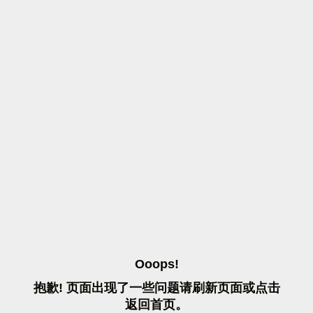
O
O
O
P
S
!
抱
歉
!
页
面
出
现
了
一
些
问
题
请
刷
新
页
面
或
点
击
返
回
首
页
。