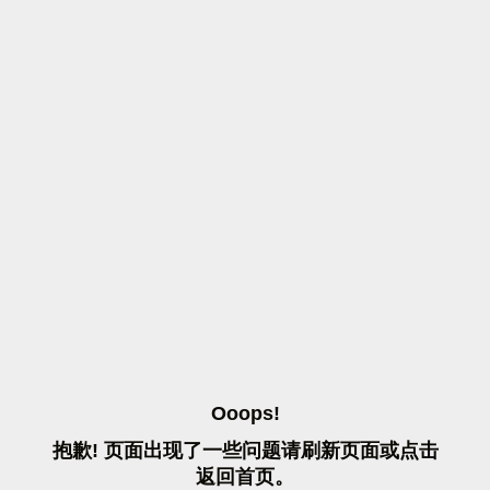
O
O
O
P
S
!
抱
歉
!
页
面
出
现
了
一
些
问
题
请
刷
新
页
面
或
点
击
返
回
首
页
。