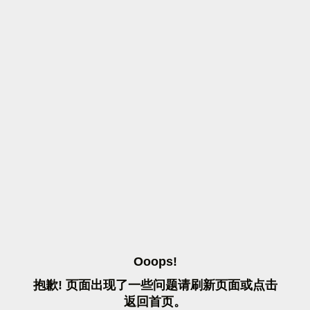
O
O
O
P
S
!
抱
歉
!
页
面
出
现
了
一
些
问
题
请
刷
新
页
面
或
点
击
返
回
首
页
。