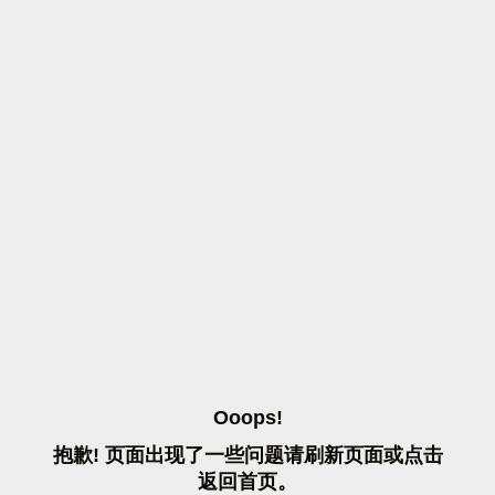
O
O
O
P
S
!
抱
歉
!
页
面
出
现
了
一
些
问
题
请
刷
新
页
面
或
点
击
返
回
首
页
。