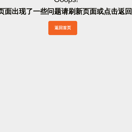
页
面
出
现
了
一
些
问
题
请
刷
新
页
面
或
点
击
返
回
返
回
首
页