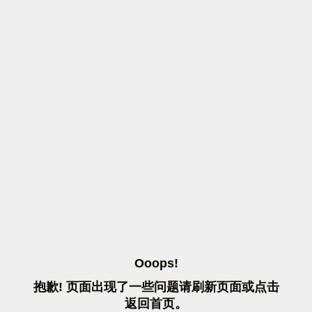
O
O
O
P
S
!
抱
歉
!
页
面
出
现
了
一
些
问
题
请
刷
新
页
面
或
点
击
返
回
首
页
。