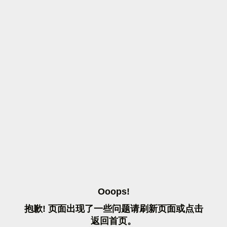
O
O
O
P
S
!
抱
歉
!
页
面
出
现
了
一
些
问
题
请
刷
新
页
面
或
点
击
返
回
首
页
。