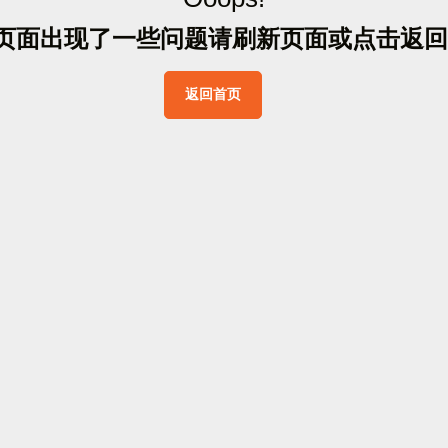
页
面
出
现
了
一
些
问
题
请
刷
新
页
面
或
点
击
返
回
返
回
首
页