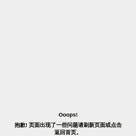
O
O
O
P
S
!
抱
歉
!
页
面
出
现
了
一
些
问
题
请
刷
新
页
面
或
点
击
返
回
首
页
。