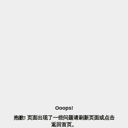
O
O
O
P
S
!
抱
歉
!
页
面
出
现
了
一
些
问
题
请
刷
新
页
面
或
点
击
返
回
首
页
。